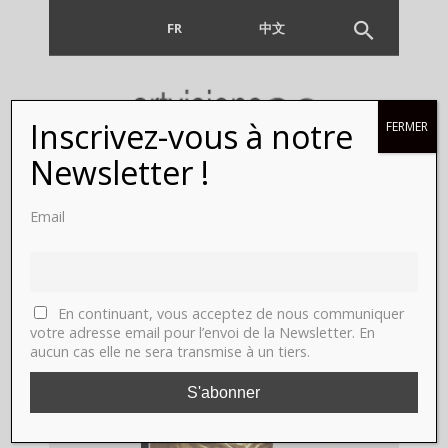
FR
EN
中文
Inscrivez-vous à notre
FERMER
Newsletter !
Email
En continuant, vous acceptez de nous communiquer
votre adresse email pour l’envoi de la Newsletter. En
Art –
aucun cas elle ne sera transmise à un tiers.
Expositions