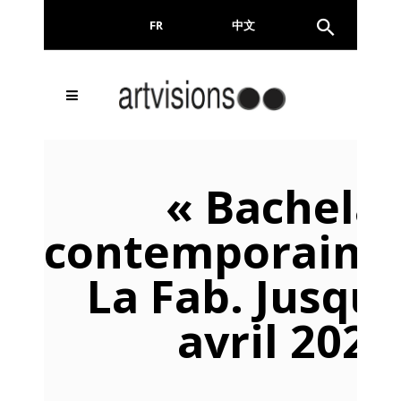
FR
EN
中文
Inscrivez-vous à notre
FERMER
Newsletter !
« Bachela
Email
contemporain ».
La Fab. Jusqu’
En continuant, vous acceptez de nous communiquer
votre adresse email pour l’envoi de la Newsletter. En
aucun cas elle ne sera transmise à un tiers.
avril 2023