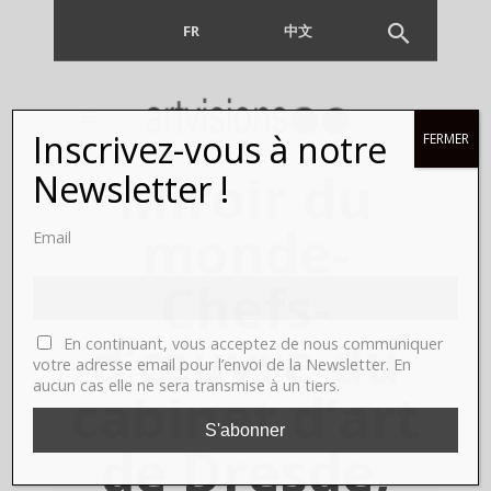
FR
EN
中文
Inscrivez-vous à notre
FERMER
Miroir du
Newsletter !
monde-
Email
Chefs-
d’œuvre du
En continuant, vous acceptez de nous communiquer
votre adresse email pour l’envoi de la Newsletter. En
aucun cas elle ne sera transmise à un tiers.
cabinet d’art
de Dresde,