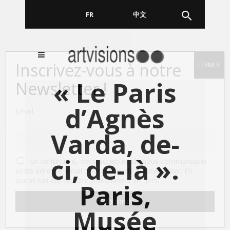
FR
EN
中文
Inscrivez-vous à notre
FERMER
« Le Paris
Newsletter !
d’Agnès
Email
Varda, de-
ci, de-là ».
En continuant, vous acceptez de nous communiquer
votre adresse email pour l’envoi de la Newsletter. En
aucun cas elle ne sera transmise à un tiers.
Paris,
Musée