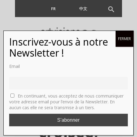
FR
EN
中文
Inscrivez-vous à notre
FERMER
Rachel
Newsletter !
Labastie &
Email
Nicolas
Delprat.
En continuant, vous acceptez de nous communiquer
votre adresse email pour l’envoi de la Newsletter. En
aucun cas elle ne sera transmise à un tiers.
Interview
croisée,