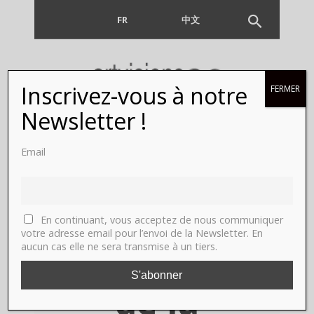
FR
EN
中文
Inscrivez-vous à notre
FERMER
« Yiqing
Newsletter !
Yin. D’air et
Email
de
songes ».
En continuant, vous acceptez de nous communiquer
votre adresse email pour l’envoi de la Newsletter. En
aucun cas elle ne sera transmise à un tiers.
Calais. Cité
de la