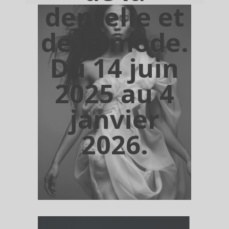
dentelle et
de la mode.
Du 14 juin
2025 au 4
janvier
2026.