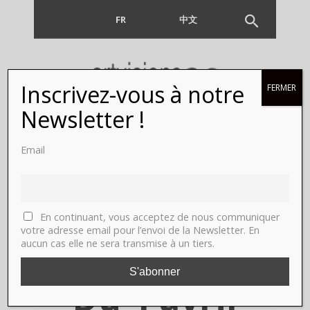
FR
EN
中文
Inscrivez-vous à notre
FERMER
Gabriele
Newsletter !
Münter.
Email
Paris,
Musée d’Art
En continuant, vous acceptez de nous communiquer
votre adresse email pour l’envoi de la Newsletter. En
aucun cas elle ne sera transmise à un tiers.
Moderne.
Du 4 avril