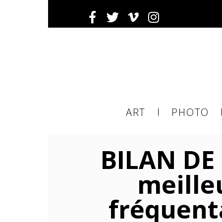
Inscrivez-
Ema
ART
PHOTO
ema
BILAN DE 
tier
meille
fréquenta