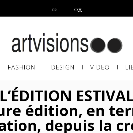
FR
EN
中文
vous à notre Newsletter !
il
FASHION
DESIGN
VIDEO
LI
En continuant, vous acceptez de nous communiquer votre adresse
il pour l’envoi de la Newsletter. En aucun cas elle ne sera transmise 
L’ÉDITION ESTIVAL
s.
ure édition, en te
tion, depuis la c