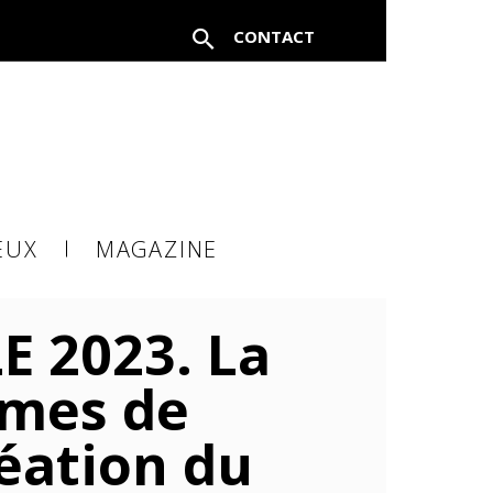
CONTACT
FERMER
EUX
MAGAZINE
à un
E 2023. La
rmes de
réation du