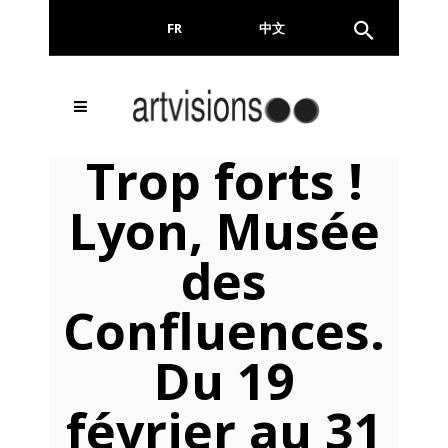
FR
EN
中文
Inscrivez-vous à notre
FERMER
Trop forts !
Newsletter !
Lyon, Musée
Email
des
Confluences.
En continuant, vous acceptez de nous communiquer
votre adresse email pour l’envoi de la Newsletter. En
aucun cas elle ne sera transmise à un tiers.
Du 19
février au 31