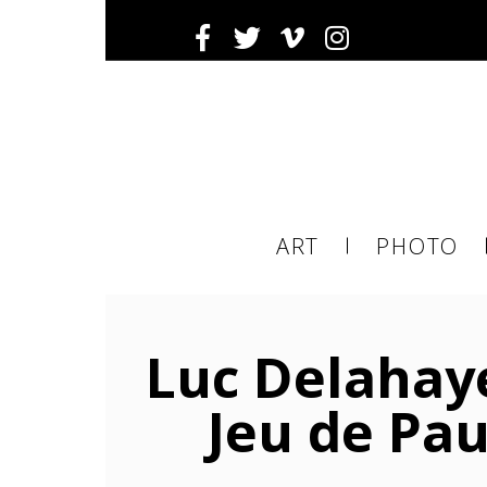
Ema
ART
PHOTO
ema
tier
Luc Delahaye
Jeu de Pa