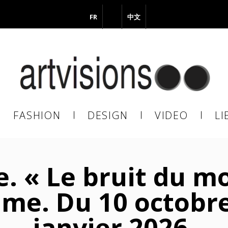
FR
EN
中文
il
FASHION
DESIGN
VIDEO
LI
En continuant, vous acceptez de nous communiquer votre adresse
il pour l’envoi de la Newsletter. En aucun cas elle ne sera transmise 
s.
. « Le bruit du mo
ume. Du 10 octobre
janvier 2026.