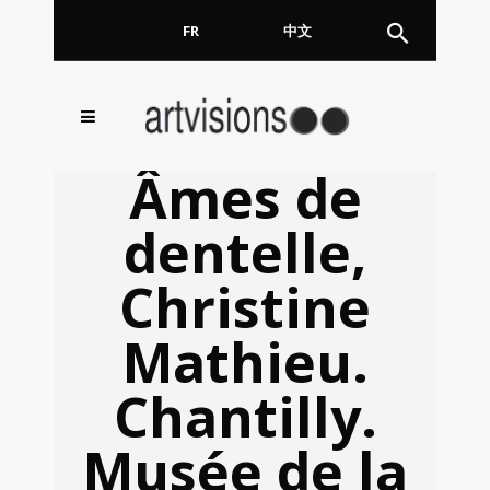
FR
EN
中文
Inscrivez-vous à notre
FERMER
Âmes de
Newsletter !
dentelle,
Email
Christine
Mathieu.
En continuant, vous acceptez de nous communiquer
votre adresse email pour l’envoi de la Newsletter. En
aucun cas elle ne sera transmise à un tiers.
Chantilly.
Musée de la