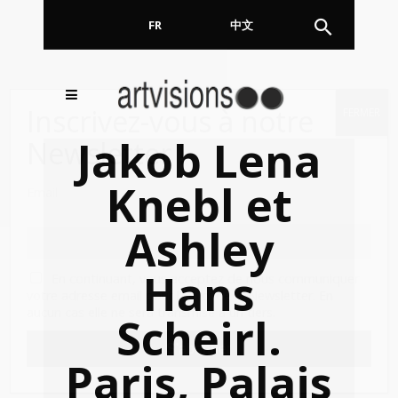
FR
EN
中文
Inscrivez-vous à notre
FERMER
Jakob Lena
Newsletter !
Knebl et
Email
Ashley
Hans
En continuant, vous acceptez de nous communiquer
votre adresse email pour l’envoi de la Newsletter. En
aucun cas elle ne sera transmise à un tiers.
Scheirl.
Paris, Palais