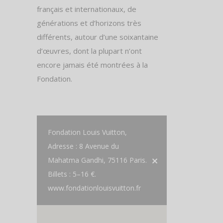
français et internationaux, de
générations et d’horizons très
différents, autour d’une soixantaine
d’œuvres, dont la plupart n’ont
encore jamais été montrées à la
Fondation.
Fondation Louis Vuitton,
Adresse : 8 Avenue du
Mahatma Gandhi, 75116 Paris.
Billets : 5–16 €.
www.fondationlouisvuitton.fr