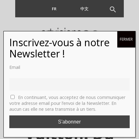
FR
EN
中文
Inscrivez-vous à notre
FERMER
Cindy
Newsletter !
Sherman,
Email
Paris,
Fondation
En continuant, vous acceptez de nous communiquer
votre adresse email pour l’envoi de la Newsletter. En
aucun cas elle ne sera transmise à un tiers.
Louis
Vuitton. Du