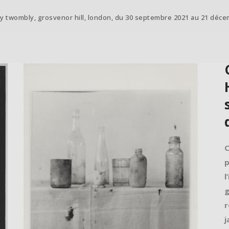
cy twombly, grosvenor hill, london, du 30 septembre 2021 au 21 déce
C
p
l
g
r
j