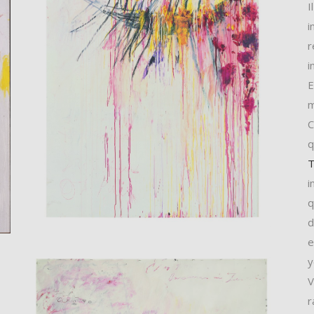
I
i
r
i
E
m
C
q
i
q
d
e
y
V
r