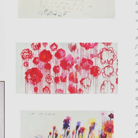
l
d
«
a
j
r
d
m
t
i
q
e
e
p
P