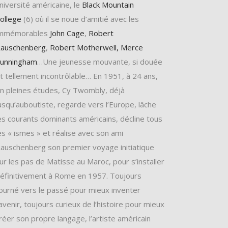
niversité américaine, le
Black Mountain
ollege
(6) où il se noue d’amitié avec les
immémorables
John Cage
,
Robert
auschenberg
,
Robert Motherwell,
Merce
unningham
…Une jeunesse mouvante, si douée
t tellement incontrôlable… En 1951, à 24 ans,
n pleines études, Cy Twombly, déjà
usqu’auboutiste, regarde vers l’Europe, lâche
es courants dominants américains, décline tous
es « ismes » et réalise avec son ami
auschenberg son premier voyage initiatique
ur les pas de Matisse au Maroc, pour s’installer
éfinitivement à Rome en 1957. Toujours
ourné vers le passé pour mieux inventer
’avenir, toujours curieux de l’histoire pour mieux
réer son propre langage, l’artiste américain