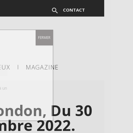
CONTACT
FERMER
EUX
MAGAZINE
à un
ondon, Du 30
mbre 2022.