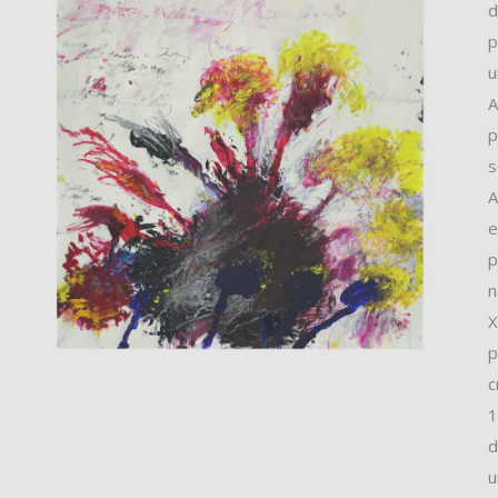
d
p
u
A
p
s
A
e
p
n
X
p
c
1
d
u