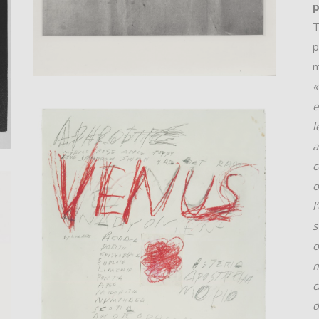
p
T
p
m
«
e
l
a
c
o
l
s
o
m
c
d