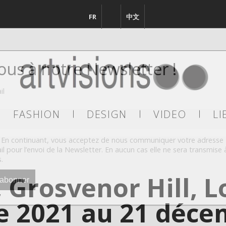
FR
EN
中文
vous à notre Newsletter !
il
FASHION
DESIGN
VIDEO
LI
En continuant, vous acceptez de nous communiquer votre adresse
il pour l’envoi de la Newsletter. En aucun cas elle ne sera transmise 
s.
 Grosvenor Hill, L
 2021 au 21 déce