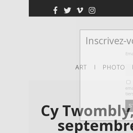
Inscrivez-
Ema
ART
PHOTO
ema
tier
Cy Twombly,
septembre