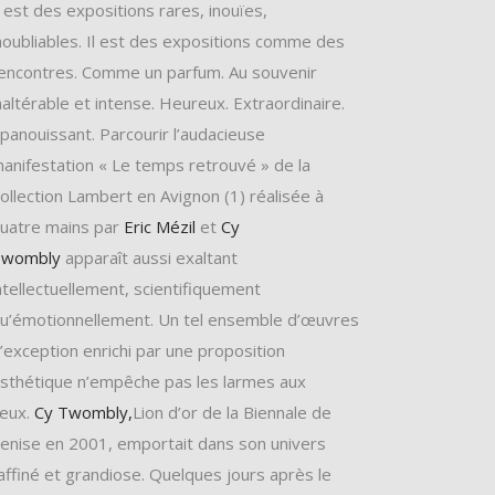
l est des expositions rares, inouïes,
noubliables. Il est des expositions comme des
encontres. Comme un parfum. Au souvenir
naltérable et intense. Heureux. Extraordinaire.
panouissant. Parcourir l’audacieuse
anifestation « Le temps retrouvé » de la
ollection Lambert en Avignon (1) réalisée à
uatre mains par
Eric Mézil
et
Cy
Twombly
apparaît aussi exaltant
ntellectuellement, scientifiquement
u’émotionnellement. Un tel ensemble d’œuvres
’exception enrichi par une proposition
sthétique n’empêche pas les larmes aux
eux.
Cy Twombly,
Lion d’or de la Biennale de
enise en 2001, emportait dans son univers
affiné et grandiose. Quelques jours après le