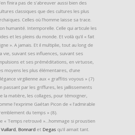
’en finira pas de s’abreuver aussi bien des
ultures classiques que des cultures les plus
rchaïques. Celles où l’homme laisse sa trace.
on humanité. Intemporelle. Celle qui articule les
ides et les pleins du monde. Et voilà qu’il « fait
igne ». A jamais. Et il multiplie, tout au long de
a vie, suivant ses influences, suivant ses
mpulsions et ses préméditations, en virtuose,
es moyens les plus élémentaires, d’une
légance virgilienne aux « graffitis voyous » (7)
n passant par les griffures, les jaillissements
e la matière, les collages, pour témoigner,
omme l’exprime Gaétan Picon de « l’admirable
remblement du temps » (8).
e « Temps retrouvé »…hommage si proustien
Vuillard
,
Bonnard
et
Degas
qu’il aimait tant.