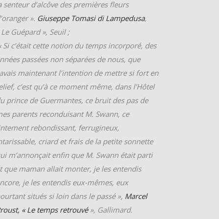
a senteur d’alcôve des premières fleurs
’oranger ».
Giuseppe Tomasi di Lampedusa
,
 Le Guépard », Seuil ;
« Si c’était cette notion du temps incorporé, des
nnées passées non séparées de nous, que
’avais maintenant l’intention de mettre si fort en
elief, c’est qu’à ce moment même, dans l’Hôtel
u prince de Guermantes, ce bruit des pas de
es parents reconduisant M. Swann, ce
intement rebondissant, ferrugineux,
ntarissable, criard et frais de la petite sonnette
ui m’annonçait enfin que M. Swann était parti
t que maman allait monter, je les entendis
ncore, je les entendis eux-mêmes, eux
ourtant situés si loin dans le passé »,
Marcel
roust, « Le temps retrouvé
», Gallimard.