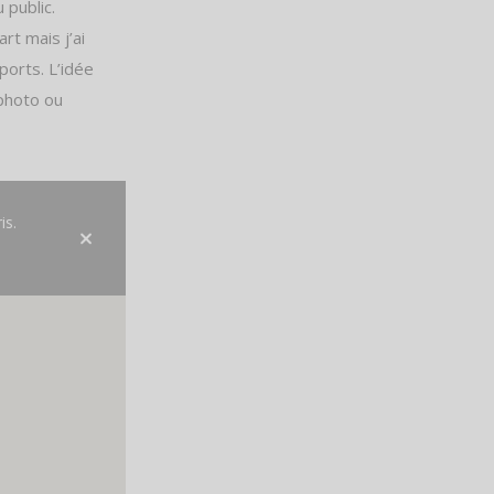
 public.
rt mais j’ai
pports. L’idée
 photo ou
is.