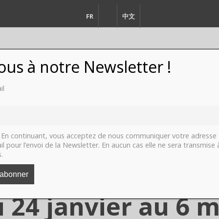
FR
EN
中文
vous à notre Newsletter !
il
FASHION
DESIGN
VIDEO
LI
En continuant, vous acceptez de nous communiquer votre adresse
il pour l’envoi de la Newsletter. En aucun cas elle ne sera transmise 
s.
 « LIMAGE », Paris,
u 24 janvier au 6 m