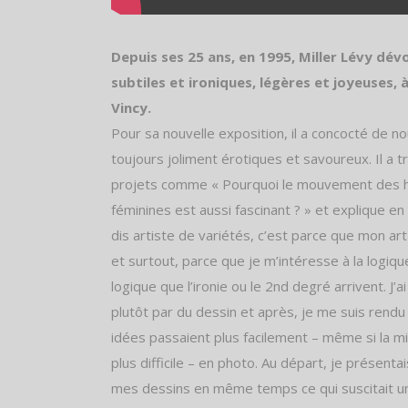
Depuis ses 25 ans, en 1995, Miller Lévy dév
subtiles et ironiques, légères et joyeuses, à
Vincy.
Pour sa nouvelle exposition, il a concocté de 
toujours joliment érotiques et savoureux. Il a tr
projets comme « Pourquoi le mouvement des 
féminines est aussi fascinant ? » et explique en 
dis artiste de variétés, c’est parce que mon ar
et surtout, parce que je m’intéresse à la logiqu
logique que l’ironie ou le 2nd degré arrivent. J
plutôt par du dessin et après, je me suis ren
idées passaient plus facilement – même si la m
plus difficile – en photo. Au départ, je présent
mes dessins en même temps ce qui suscitait u