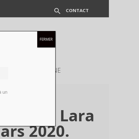
CONTACT
FERMER
EUX
MAGAZINE
à un
 galerie Lara
ars 2020.