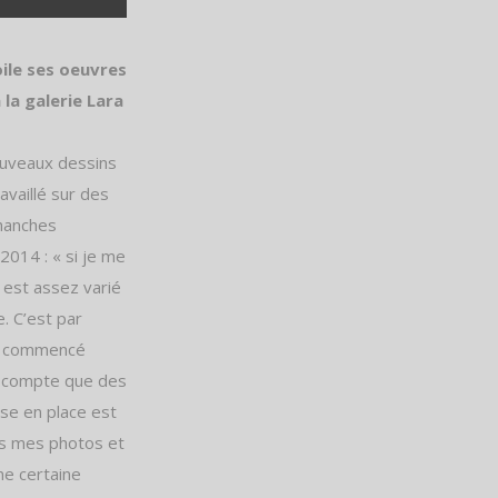
oile ses oeuvres
 la galerie Lara
nouveaux dessins
availlé sur des
hanches
2014 : « si je me
t est assez varié
e. C’est par
’ai commencé
du compte que des
ise en place est
ais mes photos et
ne certaine