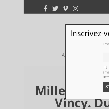
Inscrivez-
Ema
ART
PHOTO
ema
tier
Miller Lévy,
Vincy. D