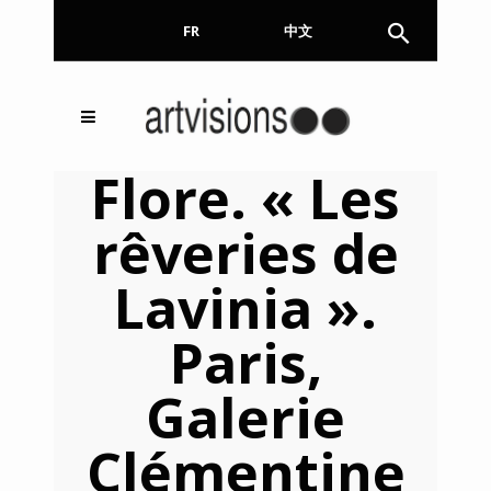
FR
EN
中文
Inscrivez-vous à notre
FERMER
Flore. « Les
Newsletter !
rêveries de
Email
Lavinia ».
Paris,
En continuant, vous acceptez de nous communiquer
votre adresse email pour l’envoi de la Newsletter. En
aucun cas elle ne sera transmise à un tiers.
Galerie
Clémentine