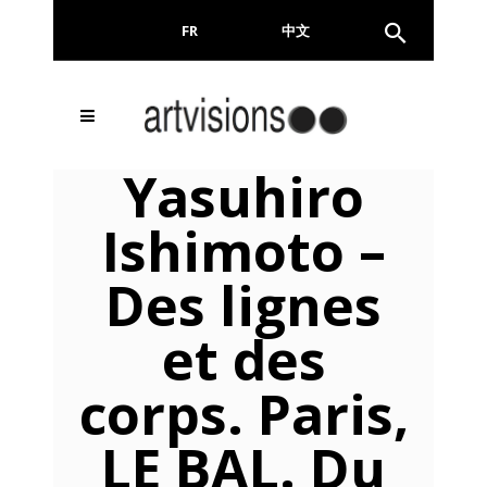
FR
EN
中文
Inscrivez-vous à notre
FERMER
Yasuhiro
Newsletter !
Ishimoto –
Email
Des lignes
et des
En continuant, vous acceptez de nous communiquer
votre adresse email pour l’envoi de la Newsletter. En
aucun cas elle ne sera transmise à un tiers.
corps. Paris,
LE BAL. Du