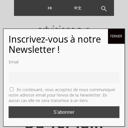
FR
EN
中文
Inscrivez-vous à notre
FERMER
Viviane
Newsletter !
Sassen,
Email
Amsterdam,
Huis
En continuant, vous acceptez de nous communiquer
votre adresse email pour l’envoi de la Newsletter. En
aucun cas elle ne sera transmise à un tiers.
Marseille.
Du 1er juin