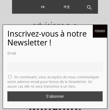
FR
EN
中文
Inscrivez-vous à notre
FERMER
« Prima
Newsletter !
Materia »,
Email
carte
blanche à
En continuant, vous acceptez de nous communiquer
votre adresse email pour l’envoi de la Newsletter. En
aucun cas elle ne sera transmise à un tiers.
Juliette
Minchin,