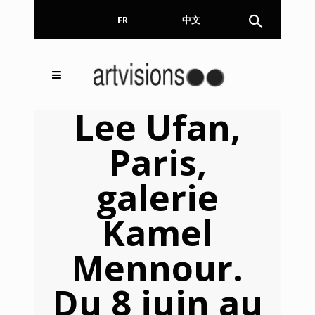
FR
EN
中文
Inscrivez-vous à notre
FERMER
Lee Ufan,
Newsletter !
Paris,
Email
galerie
Kamel
En continuant, vous acceptez de nous communiquer
votre adresse email pour l’envoi de la Newsletter. En
aucun cas elle ne sera transmise à un tiers.
Mennour.
Du 8 juin au