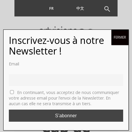
FR
EN
中文
Inscrivez-vous à notre
FERMER
Nadine
Newsletter !
Gandy
Email
invite
matali
En continuant, vous acceptez de nous communiquer
votre adresse email pour l’envoi de la Newsletter. En
aucun cas elle ne sera transmise à un tiers.
crasset au
Cap de