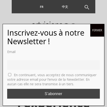
FR
EN
中文
Inscrivez-vous à notre
FERMER
Paris,
Newsletter !
Galerie
Email
Binome.
Baptiste
En continuant, vous acceptez de nous communiquer
votre adresse email pour l’envoi de la Newsletter. En
aucun cas elle ne sera transmise à un tiers.
Rabichon,
l’expérience