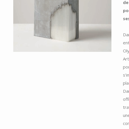
de
po
se
Dan
ent
Ol
Art
po
s’i
pla
Da
off
tra
un
co