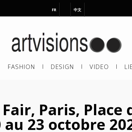
FR
EN
中文
vous à notre Newsletter !
il
FASHION
DESIGN
VIDEO
LI
En continuant, vous acceptez de nous communiquer votre adresse
il pour l’envoi de la Newsletter. En aucun cas elle ne sera transmise 
s.
air, Paris, Place d
 au 23 octobre 20