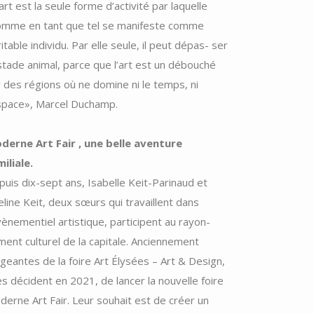
art est la seule forme d’activité par laquelle
homme en tant que tel se manifeste comme
ritable individu. Par elle seule, il peut dépas- ser
stade animal, parce que l’art est un débouché
 des régions où ne domine ni le temps, ni
espace», Marcel Duchamp.
derne Art Fair , une belle aventure
miliale.
uis dix-sept ans, Isabelle Keit-Parinaud et
line Keit, deux sœurs qui travaillent dans
́vènementiel artistique, participent au rayon-
ment culturel de la capitale. Anciennement
igeantes de la foire Art Élysées – Art & Design,
es décident en 2021, de lancer la nouvelle foire
erne Art Fair. Leur souhait est de créer un