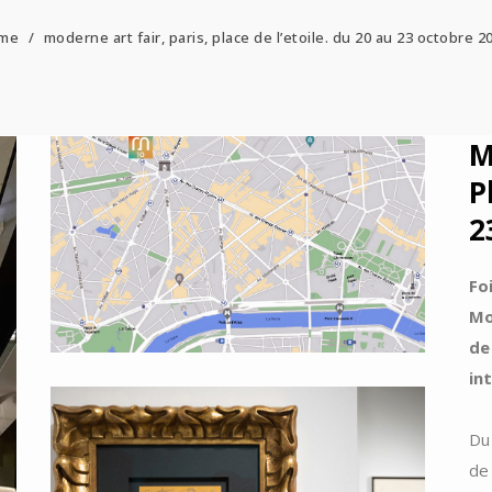
me
/
moderne art fair, paris, place de l’etoile. du 20 au 23 octobre 2
M
P
2
Fo
Mo
de
in
Du
de