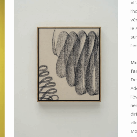
«L’
l’
vé
le 
sur
l’
Mo
fa
Dep
Ade
l’e
ne
dir
ell
Mod