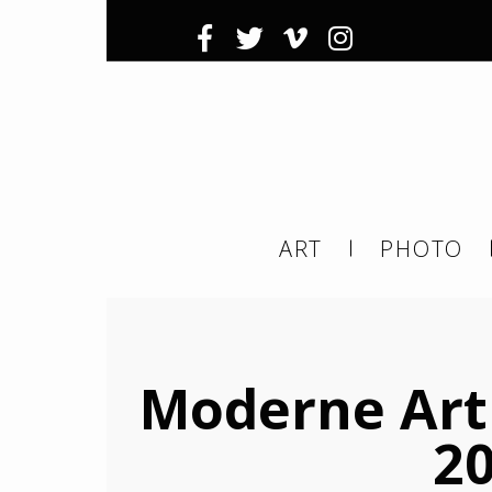
Inscrivez-
Ema
ART
PHOTO
ema
tier
Moderne Art F
20