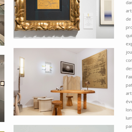
dan
art
de 
pro
que
exp
jou
con
de
Fai
pat
art
é
lon
lum
par