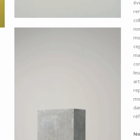
év
re
co
nom
mod
cep
mai
co
leu
art
rep
mo
dan
ré
No