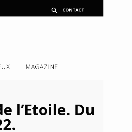
CONTACT
FERMER
EUX
MAGAZINE
à un
e l’Etoile. Du
22.