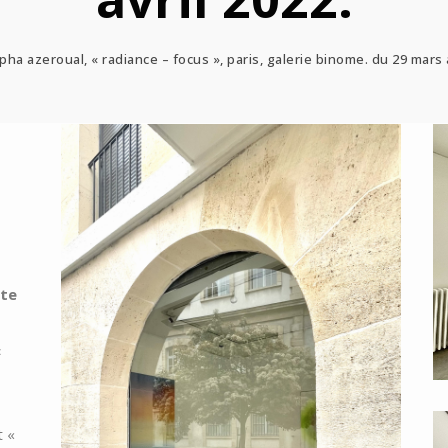
ha azeroual, « radiance – focus », paris, galerie binome. du 29 mars a
u
ute
«
t «