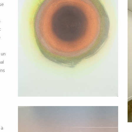
se
s
t
é
 un
al
ans
 à