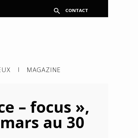
CONTACT
FERMER
EUX
MAGAZINE
à un
e – focus »,
 mars au 30