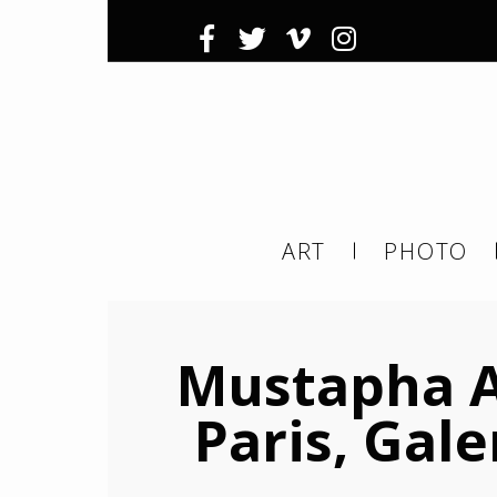
Inscrivez-
Ema
ART
PHOTO
ema
tier
Mustapha Az
Paris, Gal