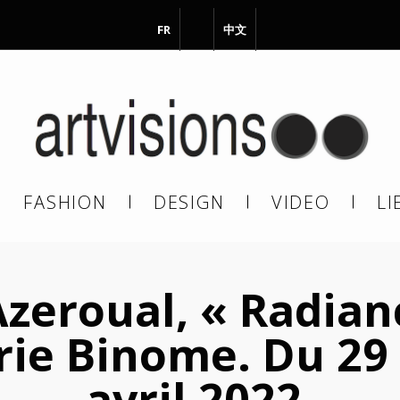
FR
EN
中文
vous à notre Newsletter !
il
FASHION
DESIGN
VIDEO
LI
En continuant, vous acceptez de nous communiquer votre adresse
il pour l’envoi de la Newsletter. En aucun cas elle ne sera transmise 
s.
eroual, « Radianc
erie Binome. Du 29
avril 2022.