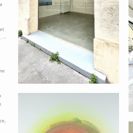
la
et
… –
mme
n
n
ce,