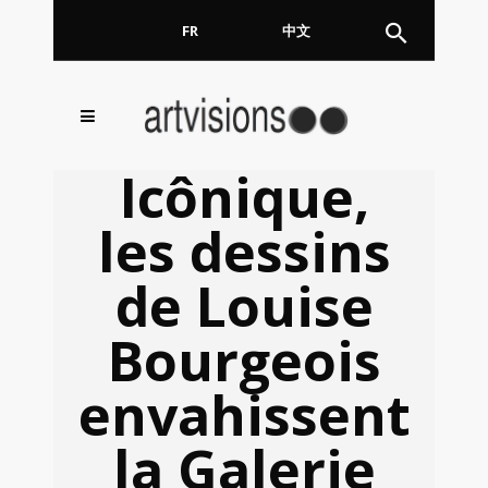
FR
EN
中文
Inscrivez-vous à notre
FERMER
Icônique,
Newsletter !
les dessins
Email
de Louise
Bourgeois
En continuant, vous acceptez de nous communiquer
votre adresse email pour l’envoi de la Newsletter. En
aucun cas elle ne sera transmise à un tiers.
envahissent
la Galerie