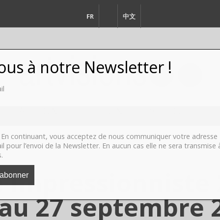
FR
EN
中文
vous à notre Newsletter !
il
FASHION
DESIGN
VIDEO
LI
En continuant, vous acceptez de nous communiquer votre adresse
il pour l’envoi de la Newsletter. En aucun cas elle ne sera transmise 
s.
impressionniste 
au 27 septembre 