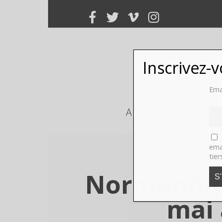
Inscrivez-
Ema
ART
PHOTO
ema
tier
Normandie 
mai 