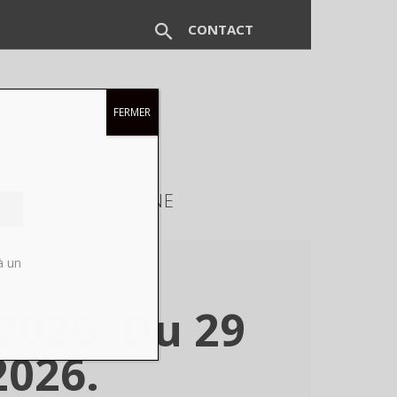
CONTACT
FERMER
EUX
MAGAZINE
à un
2026. Du 29
2026.