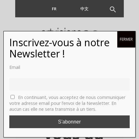
FR
EN
中文
Inscrivez-vous à notre
FERMER
Garden Party,
Newsletter !
Clairefontaine-
Email
en-Yvelines. A
visiter en ligne
En continuant, vous acceptez de nous communiquer
votre adresse email pour l’envoi de la Newsletter. En
aucun cas elle ne sera transmise à un tiers.
et sur rendez-
vous du