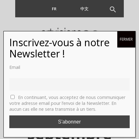
FR
EN
中文
Inscrivez-vous à notre
FERMER
ART PARIS
Newsletter !
2020, Paris,
Email
Grand
Palais. Du
En continuant, vous acceptez de nous communiquer
votre adresse email pour l’envoi de la Newsletter. En
aucun cas elle ne sera transmise à un tiers.
10 au 13
septembre