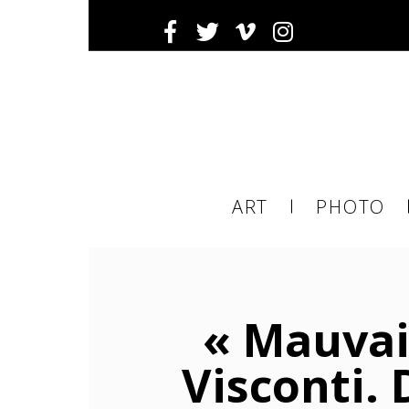
Inscrivez-
Ema
ART
PHOTO
ema
tier
« Mauvais
Visconti.