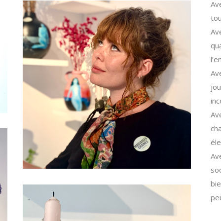
Av
tou
Av
qu
l’e
Av
jou
inc
Ave
ch
éle
Ave
soc
bie
peu