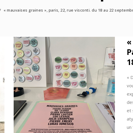
/
« mauvaises graines », paris, 22, rue visconti. du 18 au 22 septemb
«
P
1
« 
vo
exp
de
et
at
un