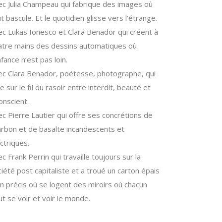
ec Julia Champeau qui fabrique des images où
t bascule. Et le quotidien glisse vers l’étrange.
ec Lukas Ionesco et Clara Benador qui créent à
atre mains des dessins automatiques où
nfance n’est pas loin.
ec Clara Benador, poétesse, photographe, qui
e sur le fil du rasoir entre interdit, beauté et
onscient.
c Pierre Lautier qui offre ses concrétions de
arbon et de basalte incandescents et
ctriques.
c Frank Perrin qui travaille toujours sur la
iété post capitaliste et a troué un carton épais
n précis où se logent des miroirs où chacun
t se voir et voir le monde.