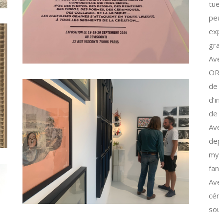
tu
peu
exp
gra
Av
OR
de
d’
de 
Av
dep
my
fan
Av
cér
sou