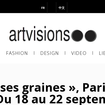
FR
EN
中文
vous à notre Newsletter !
il
FASHION
DESIGN
VIDEO
LI
En continuant, vous acceptez de nous communiquer votre adresse
il pour l’envoi de la Newsletter. En aucun cas elle ne sera transmise 
s.
es graines », Pari
 Du 18 au 22 septe