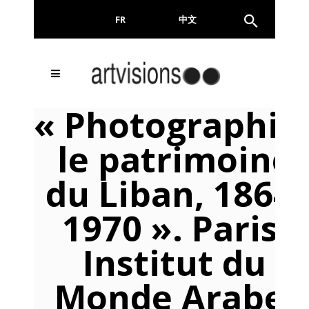
FR
EN
中文
Inscrivez-vous à notre
FERMER
« Photographie
Newsletter !
le patrimoine
Email
du Liban, 1864-
1970 ». Paris,
En continuant, vous acceptez de nous communiquer
votre adresse email pour l’envoi de la Newsletter. En
aucun cas elle ne sera transmise à un tiers.
Institut du
Monde Arabe.