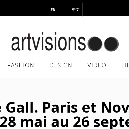
FR
EN
中文
vous à notre Newsletter !
il
FASHION
DESIGN
VIDEO
LI
En continuant, vous acceptez de nous communiquer votre adresse
il pour l’envoi de la Newsletter. En aucun cas elle ne sera transmise 
s.
 Gall. Paris et Nov
 28 mai au 26 sep