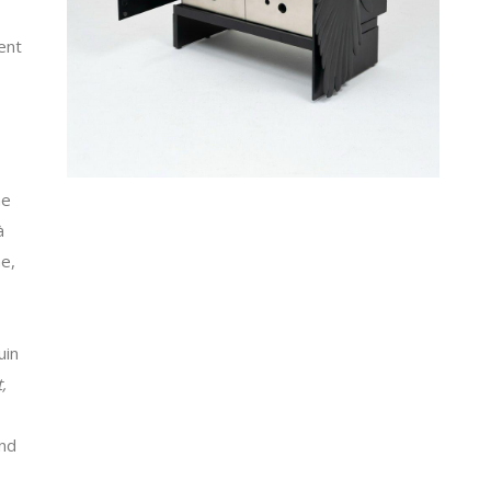
ent
ne
à
e,
uin
,
and