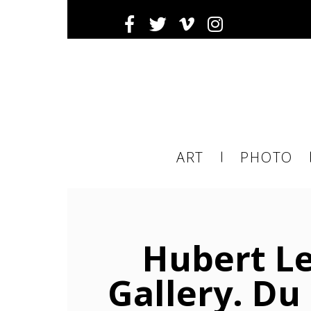
Inscrivez-
Ema
ART
PHOTO
ema
tier
Hubert Le
Gallery. Du