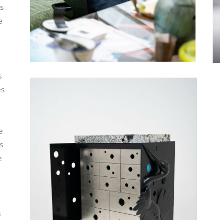
rs
e
s
es
e
is
e
s