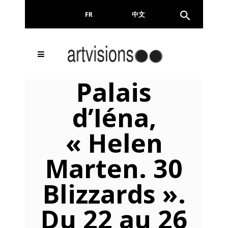
FR
EN
中文
Inscrivez-vous à notre
FERMER
Palais
Newsletter !
d’Iéna,
Email
« Helen
Marten. 30
En continuant, vous acceptez de nous communiquer
votre adresse email pour l’envoi de la Newsletter. En
aucun cas elle ne sera transmise à un tiers.
Blizzards ».
Du 22 au 26