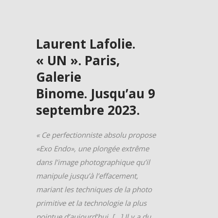
Laurent Lafolie.
« UN ». Paris,
Galerie
Binome. Jusqu’au 9
septembre 2023.
« Ce perfectionniste absolu propose
«Exo Endo», une plongée extrême
dans l’image photographique qu’il
manipule jusqu’à l’effacement,
mariant les techniques de la photo
primitive et la technologie la plus
pointue d’aujourd’hui. […] Il y a du