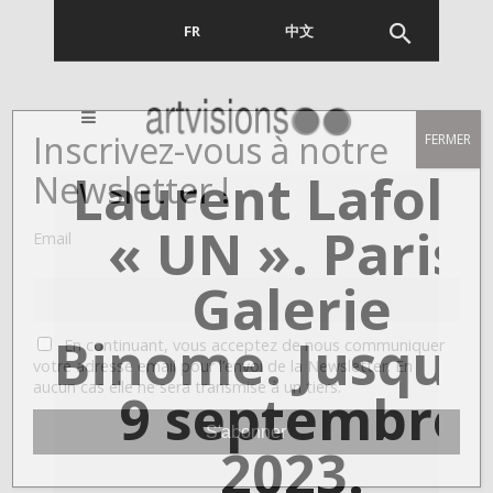
FR
EN
中文
Inscrivez-vous à notre
FERMER
Laurent Lafolie
Newsletter !
« UN ». Paris,
Email
Galerie
Binome. Jusqu’
En continuant, vous acceptez de nous communiquer
votre adresse email pour l’envoi de la Newsletter. En
aucun cas elle ne sera transmise à un tiers.
9 septembre
2023.