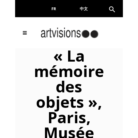
FR
EN
中文
Inscrivez-vous à notre
FERMER
« La
Newsletter !
mémoire
Email
des
objets »,
En continuant, vous acceptez de nous communiquer
votre adresse email pour l’envoi de la Newsletter. En
aucun cas elle ne sera transmise à un tiers.
Paris,
Musée