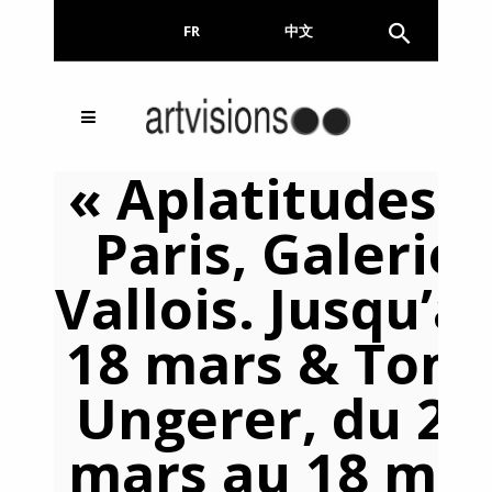
FR
EN
中文
Inscrivez-vous à notre
FERMER
« Aplatitudes »
Newsletter !
Paris, Galerie
Email
Vallois. Jusqu’a
18 mars & Tomi
En continuant, vous acceptez de nous communiquer
votre adresse email pour l’envoi de la Newsletter. En
aucun cas elle ne sera transmise à un tiers.
Ungerer, du 28
mars au 18 mai