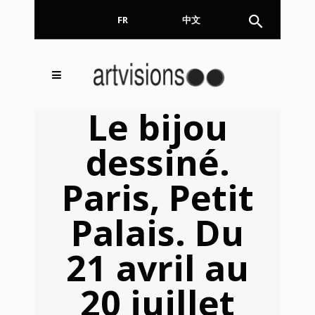
FR
EN
中文
Inscrivez-vous à notre
FERMER
Le bijou
Newsletter !
dessiné.
Email
Paris, Petit
Palais. Du
En continuant, vous acceptez de nous communiquer
votre adresse email pour l’envoi de la Newsletter. En
aucun cas elle ne sera transmise à un tiers.
21 avril au
20 juillet