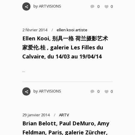
by
ARTVISIONS
0
0
2 février 2014
ellen kooi artiste
Ellen Kooi, 别具一格 荷兰摄影艺术
家爱伦.桂 , galerie Les Filles du
Calvaire, du 14/03 au 19/04/14
...
by
ARTVISIONS
0
0
29 janvier 2014
ARTV
Brian Belott, Paul DeMuro, Amy
Feldman, Paris, galerie Zürcher,