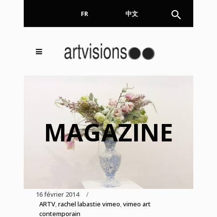
FR
EN
中文
Inscrivez-vous à notre
FERMER
Newsletter !
Email
MAGAZINE
En continuant, vous acceptez de nous communiquer
votre adresse email pour l’envoi de la Newsletter. En
aucun cas elle ne sera transmise à un tiers.
16 février 2014
ARTV
,
rachel labastie vimeo
,
vimeo art
contemporain