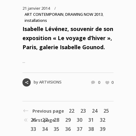
21 janvier 2014
ART CONTEMPORAIN
,
DRAWING NOW 2013
,
installations
Isabelle Lévénez, souvenir de son
exposition « Le voyage d’hiver »,
Paris, galerie Isabelle Gounod.
...
by
ARTVISIONS
0
0
22
23
24
25
Previous page
26
27
28
29
30
31
32
First page
33
34
35
36
37
38
39