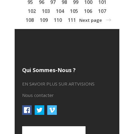
95
96
97
98
99
100
101
102
103
104
105
106
107
108
109
110
111
Next page
Qui Sommes-Nous ?
EN SAVOIR PLUS SUR ARTVISIONS
Nous contacter