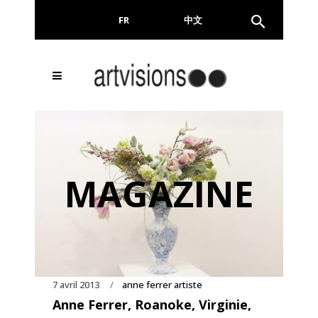
FR
EN
中文
Inscrivez-vous à notre
FERMER
Newsletter !
Email
MAGAZINE
En continuant, vous acceptez de nous communiquer
votre adresse email pour l’envoi de la Newsletter. En
aucun cas elle ne sera transmise à un tiers.
7 avril 2013
anne ferrer artiste
Anne Ferrer, Roanoke, Virginie,