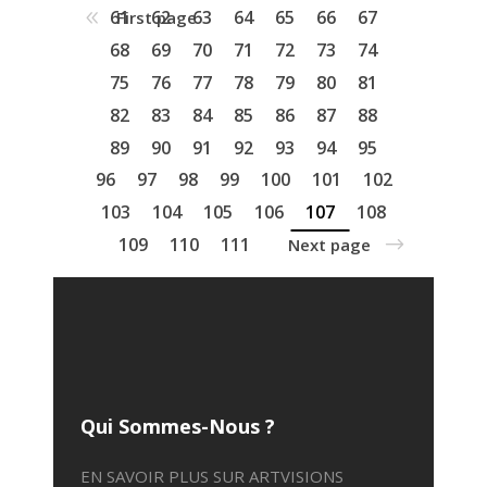
61
62
63
64
65
66
67
First page
68
69
70
71
72
73
74
75
76
77
78
79
80
81
82
83
84
85
86
87
88
89
90
91
92
93
94
95
96
97
98
99
100
101
102
103
104
105
106
107
108
109
110
111
Next page
Qui Sommes-Nous ?
EN SAVOIR PLUS SUR ARTVISIONS