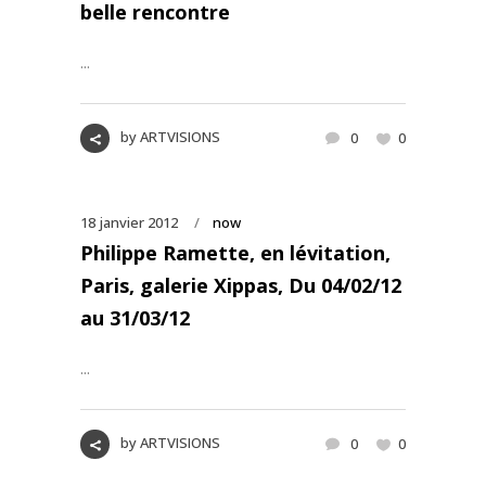
belle rencontre
...
by
ARTVISIONS
0
0
18 janvier 2012
now
Philippe Ramette, en lévitation,
Paris, galerie Xippas, Du 04/02/12
au 31/03/12
...
by
ARTVISIONS
0
0