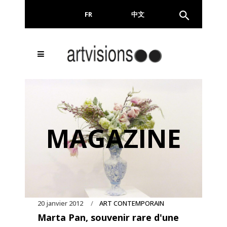
FR
EN
中文
Inscrivez-vous à notre
FERMER
Newsletter !
Email
MAGAZINE
En continuant, vous acceptez de nous communiquer
votre adresse email pour l’envoi de la Newsletter. En
aucun cas elle ne sera transmise à un tiers.
20 janvier 2012
ART CONTEMPORAIN
Marta Pan, souvenir rare d'une