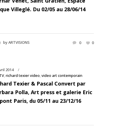
rnar Venet, Saint Gratien, Espace
cque Villeglé. Du 02/05 au 28/06/14
by
ARTVISIONS
0
0
vril 2014
TV
,
richard texier video
,
video art contemporain
chard Texier & Pascal Convert par
bara Polla, Art press et galerie Eric
pont Paris, du 05/11 au 23/12/16