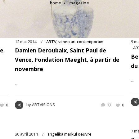
home
/
magazine
12 mai 2014
ARTV
,
vimeo art contemporain
9 ma
AR
ie
Damien Deroubaix, Saint Paul de
Be
Vence, Fondation Maeght, à partir de
du
novembre
...
...
by
ARTVISIONS
0
0
0
7 ma
30 avril 2014
angelika markul oeuvre