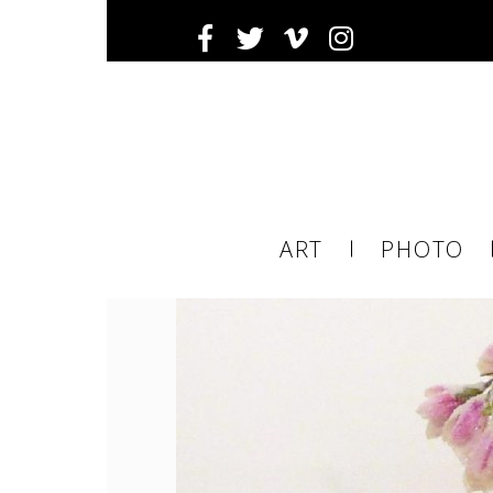
Ema
ART
PHOTO
ema
tier