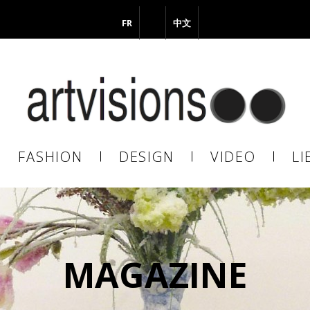
FR
EN
中文
il
FASHION
DESIGN
VIDEO
LI
En continuant, vous acceptez de nous communiquer votre adresse
il pour l’envoi de la Newsletter. En aucun cas elle ne sera transmise 
s.
MAGAZINE