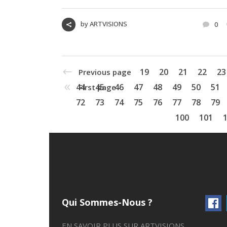
by
ARTVISIONS
0
19
20
21
22
23
Previous page
44
45
46
47
48
49
50
51
First page
72
73
74
75
76
77
78
79
100
101
Qui Sommes-Nous ?
EN SAVOIR PLUS SUR ARTVISIONS