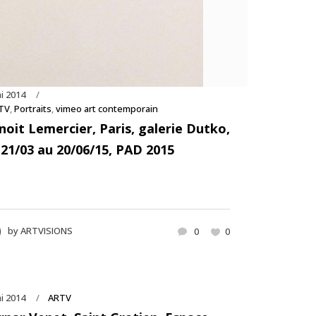
i 2014
TV
,
Portraits
,
vimeo art contemporain
noit Lemercier, Paris, galerie Dutko,
 21/03 au 20/06/15, PAD 2015
by
ARTVISIONS
0
0
i 2014
ARTV