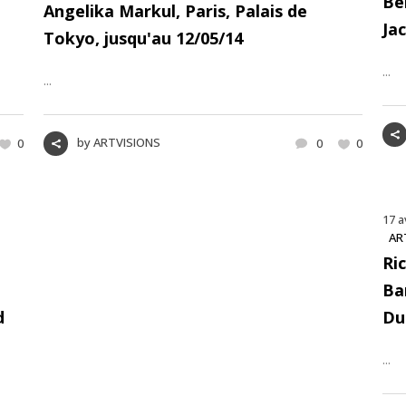
Be
Angelika Markul, Paris, Palais de
Ja
Tokyo, jusqu'au 12/05/14
...
...
by
ARTVISIONS
0
0
0
17 a
AR
Ri
Bar
d
Du
...