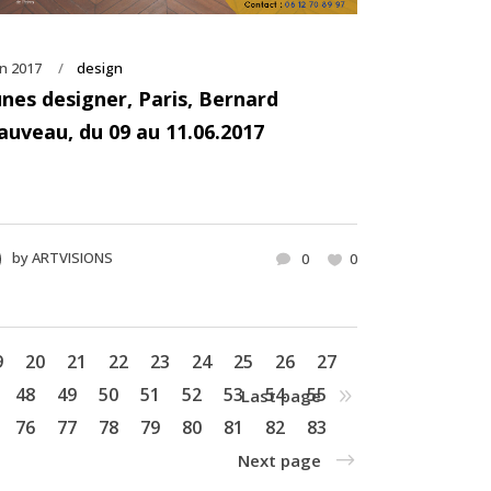
in 2017
design
unes designer, Paris, Bernard
auveau, du 09 au 11.06.2017
by
ARTVISIONS
0
0
9
20
21
22
23
24
25
26
27
48
49
50
51
52
53
54
55
Last page
76
77
78
79
80
81
82
83
Next page