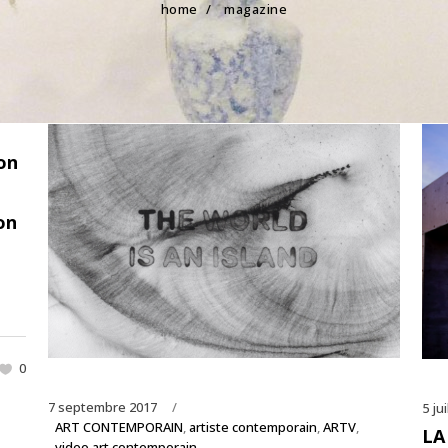
home
/
magazine
ion
on
0
7 septembre 2017
5 ju
ART CONTEMPORAIN
,
artiste contemporain
,
ARTV
,
LA
video art contemporain