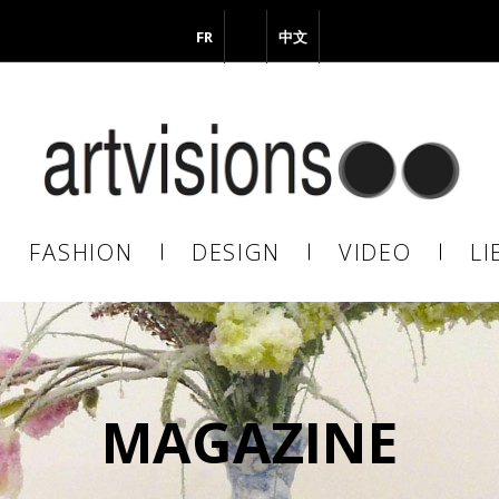
FR
EN
中文
vous à notre Newsletter !
il
FASHION
DESIGN
VIDEO
LI
En continuant, vous acceptez de nous communiquer votre adresse
il pour l’envoi de la Newsletter. En aucun cas elle ne sera transmise 
s.
MAGAZINE