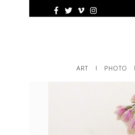
Inscrivez-
Ema
ART
PHOTO
ema
tier