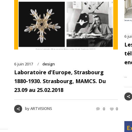
6 ju
Le
té
en
6 juin 2017
design
Laboratoire d’Europe, Strasbourg
...
1880-1930. Strasbourg, MAMCS. Du
23.09 au 25.02.2018
by
ARTVISIONS
0
0