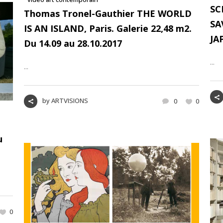
SC
Thomas Tronel-Gauthier THE WORLD
SA
IS AN ISLAND, Paris. Galerie 22,48 m2.
JA
Du 14.09 au 28.10.2017
...
...
by
ARTVISIONS
0
0
u
0