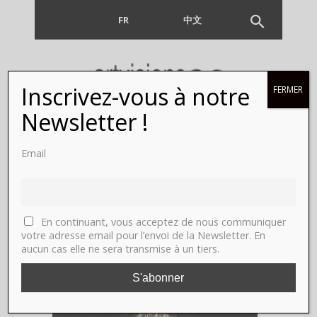
FR
EN
中文
Inscrivez-vous à notre
FERMER
Newsletter !
Email
MAGAZINE
En continuant, vous acceptez de nous communiquer
votre adresse email pour l’envoi de la Newsletter. En
aucun cas elle ne sera transmise à un tiers.