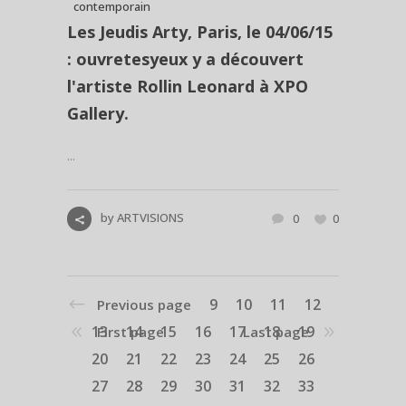
contemporain
Les Jeudis Arty, Paris, le 04/06/15
: ouvretesyeux y a découvert
l'artiste Rollin Leonard à XPO
Gallery.
...
by
ARTVISIONS
0
0
9
10
11
12
Previous page
13
14
15
16
17
18
19
First page
Last page
20
21
22
23
24
25
26
27
28
29
30
31
32
33