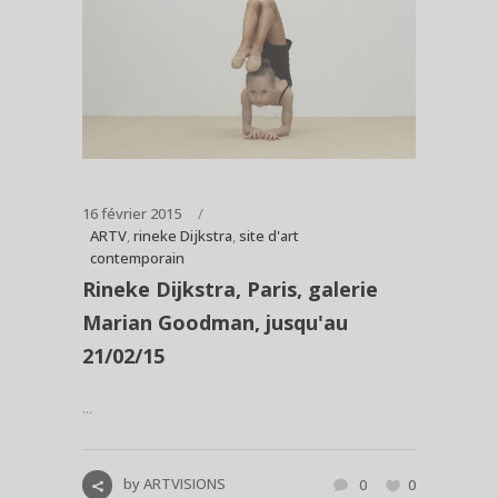
16 février 2015
ARTV
,
rineke Dijkstra
,
site d'art
contemporain
Rineke Dijkstra, Paris, galerie
Marian Goodman, jusqu'au
21/02/15
...
by
ARTVISIONS
0
0