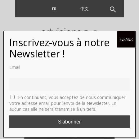
FR
EN
中文
Inscrivez-vous à notre
FERMER
Newsletter !
Email
MAGAZINE
En continuant, vous acceptez de nous communiquer
votre adresse email pour l’envoi de la Newsletter. En
aucun cas elle ne sera transmise à un tiers.