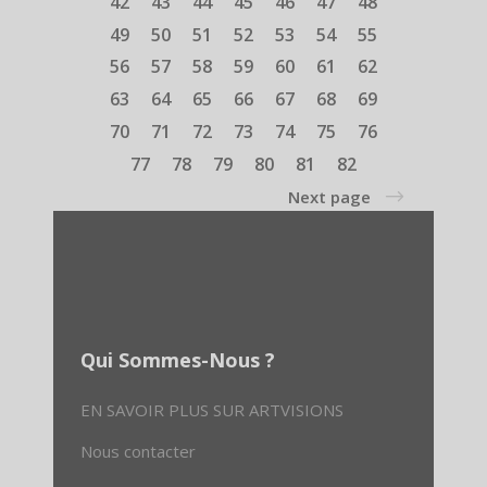
42
43
44
45
46
47
48
49
50
51
52
53
54
55
56
57
58
59
60
61
62
63
64
65
66
67
68
69
70
71
72
73
74
75
76
77
78
79
80
81
82
Next page
Qui Sommes-Nous ?
EN SAVOIR PLUS SUR ARTVISIONS
Nous contacter