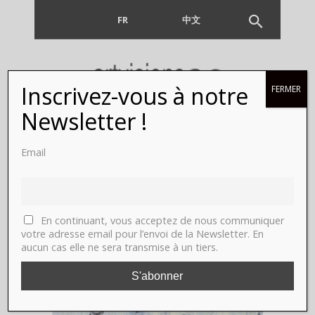
FR
EN
中文
Inscrivez-vous à notre
FERMER
Newsletter !
Email
MAGAZINE
En continuant, vous acceptez de nous communiquer
votre adresse email pour l’envoi de la Newsletter. En
aucun cas elle ne sera transmise à un tiers.