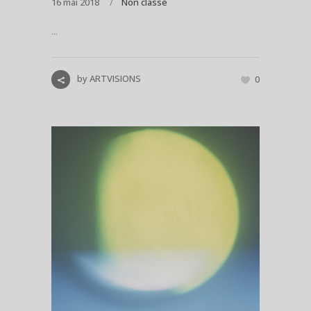
16 mai 2018
Non classé
...
by
ARTVISIONS
0