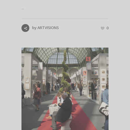
...
by
ARTVISIONS
0