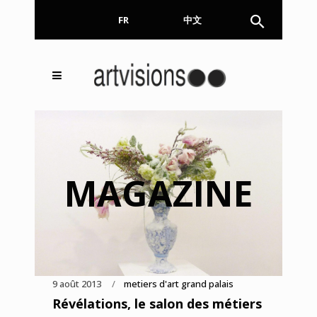
FR
EN
中文
Inscrivez-vous à notre
FERMER
Newsletter !
Email
MAGAZINE
En continuant, vous acceptez de nous communiquer
votre adresse email pour l’envoi de la Newsletter. En
aucun cas elle ne sera transmise à un tiers.
9 août 2013
metiers d'art grand palais
Révélations, le salon des métiers