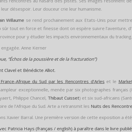
ants rencontrés au hasard des pistes. Ses images résonnent de
e leur désespoir. Leur douceur crie leur humanisme.
ain Willaume
se rend prochainement aux Etats-Unis pour mettre
 sûr tout en force et finesse dont on espère suivre l’aventure, 
a province pour y étudier les impacts environnementaux du tracking
t engagée. Anne Kerner
e, “Échos de la poussière et de la fracturation”)
t Clavel et Bénédicte Alliot.
 France-Afrique du Sud par les Rencontres d’Arles
et le
Marke
ampleur exceptionnelle, menée par six photographes français (
yaert, Philippe Chancel,
Thibaut Cuisset
) et six sud-africains (Sa
toire de l’Afrique du Sud. Arte a retransmit les
Nuits des Rencontre
tions Xavier Barral. Une première version de cette exposition a é
vec Patricia Hays (français / english)
à paraître dans le livre publi