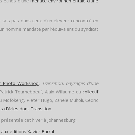
s échos d’une
menace environnementale d’une
 ses pas dans ceux d’un éleveur rencontré en
d’un homme mandaté par l’équivalent du syndicat
.
t Photo Workshop
,
Transition, paysages d’une
Patrick Tourneboeuf, Alain Willaume du
collectif
ntu Mofokeng, Pieter Hugo, Zanele Muholi, Cedric
s d’Arles dont Transition
.
té présentée cet hiver à Johannesburg.
é aux éditions Xavier Barral