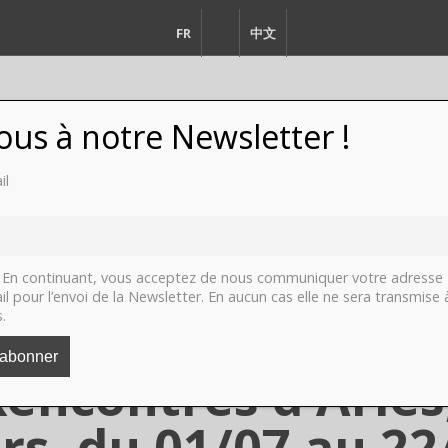
FR
EN
中文
vous à notre Newsletter !
il
FASHION
DESIGN
VIDEO
LI
En continuant, vous acceptez de nous communiquer votre adresse
il pour l’envoi de la Newsletter. En aucun cas elle ne sera transmise 
s.
me, Transitions, p
Rencontres d'Arles
ers, du 01/07 au 22