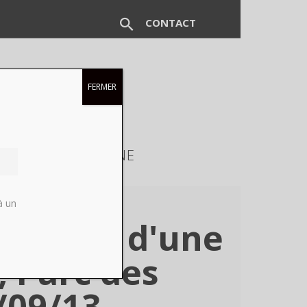
CONTACT
FERMER
EUX
MAGAZINE
à un
aysages d'une
, Parc des
/09/13