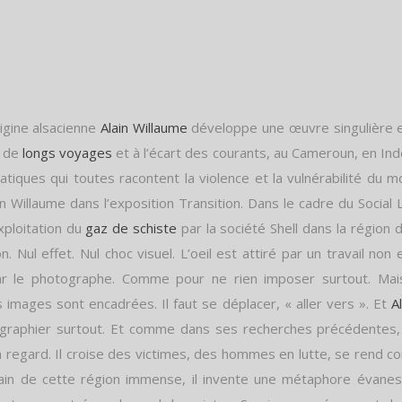
igine alsacienne
Alain Willaume
développe une œuvre singulière en
e de
longs voyages
et à l’écart des courants, au Cameroun, en Inde
tiques qui toutes racontent la violence et la vulnérabilité du mo
in Willaume dans l’exposition Transition. Dans le cadre du Socia
xploitation du
gaz de schiste
par la société Shell dans la région
Nul effet. Nul choc visuel. L’oeil est attiré par un travail non 
par le photographe. Comme pour ne rien imposer surtout. Mais 
 images sont encadrées. Il faut se déplacer, « aller vers ». Et
A
tographier surtout. Et comme dans ses recherches précédentes, c
 regard. Il croise des victimes, des hommes en lutte, se rend c
rtain de cette région immense, il invente une métaphore évanes