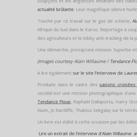
soupçons et les angoisses émanant des habit
actualité brûlante
. Leur magnifique silence hurl
Touché par ce travail sur le gaz de schiste,
Al
Afrique du Sud dans le Karoo. Reportage à coup
des agriculteurs et le lobby anti-tracking de l
Une démarche, presqu’une mission. Superbe e
(Images courtesy Alain Willaume /
Tendance Flou
A lire également
sur le site l’interview de Lauren
Produite dans le cadre des
saisons croisées
société
est une mission photographique d’une 
Tendance Floue
, Raphaël Dallaporta, Harry Gru
Nunn, Jo Ractliffe, Thabiso Sekgala) sur le terri
Un livre est édité à cette occasion par les édi
Lire un extrait de l’interview d’Alain Willaume
a