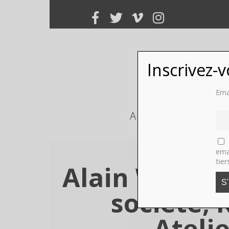
Inscrivez-
Ema
ART
PHOTO
ema
tier
Alain Willau
société, 
Ateli