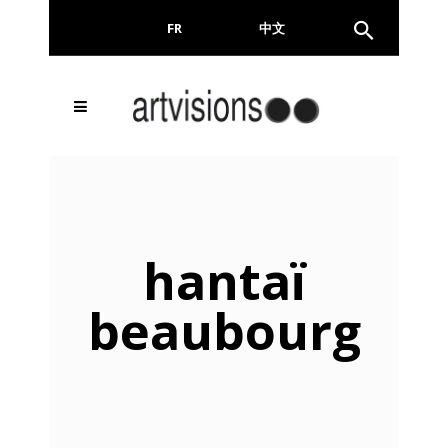
FR
EN
中文
hantaï
beaubourg