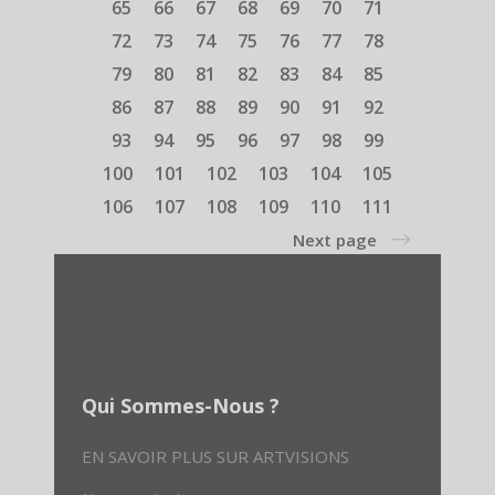
65
66
67
68
69
70
71
72
73
74
75
76
77
78
79
80
81
82
83
84
85
86
87
88
89
90
91
92
93
94
95
96
97
98
99
100
101
102
103
104
105
106
107
108
109
110
111
Next page
Qui Sommes-Nous ?
EN SAVOIR PLUS SUR ARTVISIONS