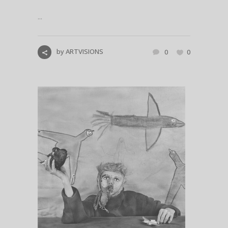
...
by
ARTVISIONS
0
0