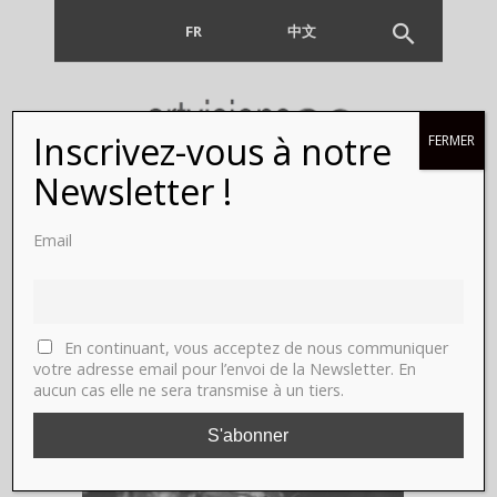
FR
EN
中文
Inscrivez-vous à notre
FERMER
Newsletter !
Email
MAGAZINE
En continuant, vous acceptez de nous communiquer
votre adresse email pour l’envoi de la Newsletter. En
aucun cas elle ne sera transmise à un tiers.