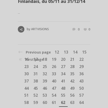
Finlandais, du 05/11 au 31/12/14
...
by
ARTVISIONS
0
0
12
13
14
15
Previous page
16
17
18
19
20
21
22
First page
23
24
25
26
27
28
29
30
31
32
33
34
35
36
37
38
39
40
41
42
43
44
45
46
47
48
49
50
51
52
53
54
55
56
57
58
59
60
61
62
63
64