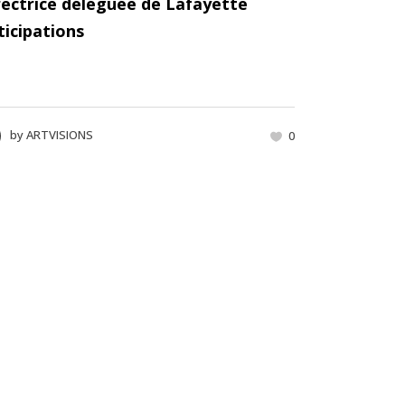
rectrice déléguée de Lafayette
ticipations
by
ARTVISIONS
0