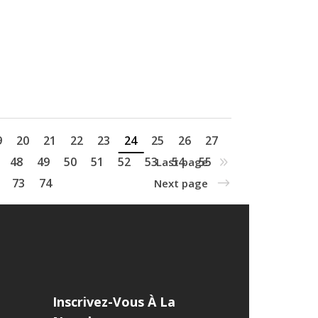
9
20
21
22
23
24
25
26
27
48
49
50
51
52
53
54
55
Last page
73
74
Next page
Inscrivez-Vous À La