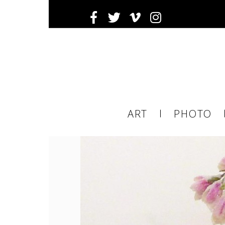
Ema
ART
PHOTO
ema
tier