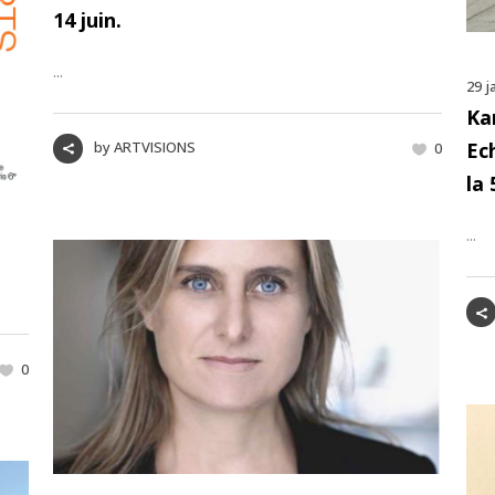
14 juin.
...
29 j
Ka
by
ARTVISIONS
Ec
0
la
...
0