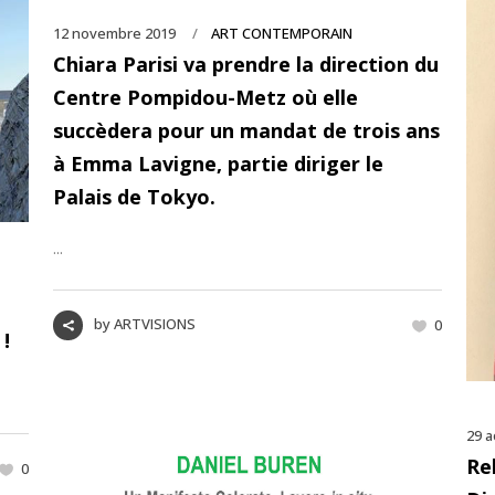
12 novembre 2019
ART CONTEMPORAIN
Chiara Parisi va prendre la direction du
Centre Pompidou-Metz où elle
succèdera pour un mandat de trois ans
à Emma Lavigne, partie diriger le
Palais de Tokyo.
...
by
ARTVISIONS
0
 !
29 a
Re
0