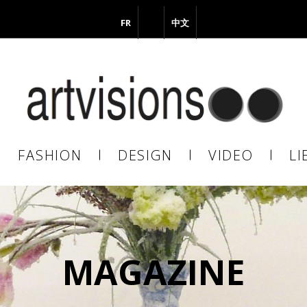
FR
EN
中文
il
FASHION
DESIGN
VIDEO
LI
En continuant, vous acceptez de nous communiquer votre adresse
il pour l’envoi de la Newsletter. En aucun cas elle ne sera transmise 
s.
MAGAZINE