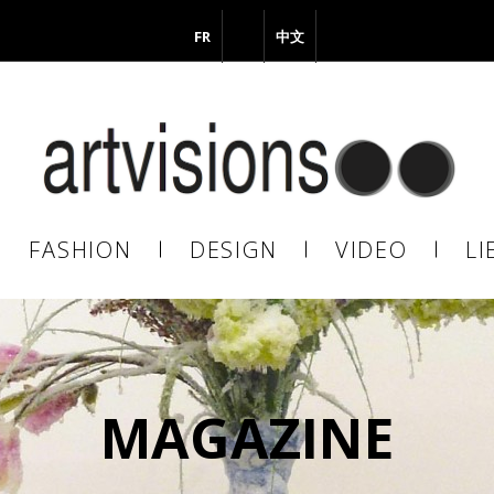
FR
EN
中文
vous à notre Newsletter !
il
FASHION
DESIGN
VIDEO
LI
En continuant, vous acceptez de nous communiquer votre adresse
il pour l’envoi de la Newsletter. En aucun cas elle ne sera transmise 
s.
MAGAZINE