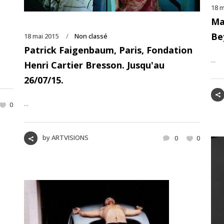
18 m
Ma
,
Be
18 mai 2015
Non classé
Patrick Faigenbaum, Paris, Fondation
...
Henri Cartier Bresson. Jusqu'au
26/07/15.
...
0
by
ARTVISIONS
0
0