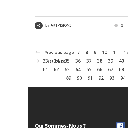
...
by
ARTVISIONS
0
7
8
9
10
11
1
Previous page
33
34
35
36
37
38
39
40
First page
61
62
63
64
65
66
67
68
89
90
91
92
93
94
Qui Sommes-Nous ?