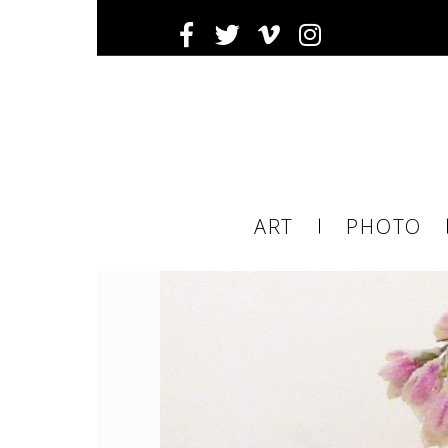
Inscrivez-
Ema
ART
PHOTO
ema
tier