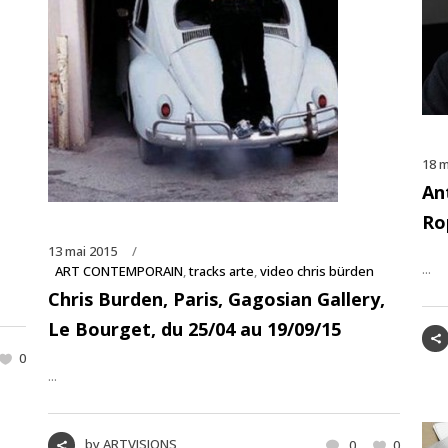
18 m
An
Ro
13 mai 2015
...
ART CONTEMPORAIN
,
tracks arte
,
video chris bürden
Chris Burden, Paris, Gagosian Gallery,
Le Bourget, du 25/04 au 19/09/15
0
...
by
ARTVISIONS
0
0