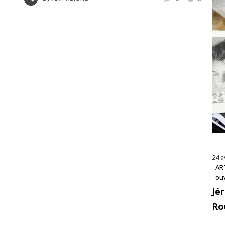
24 a
AR
ou
Jé
Ro