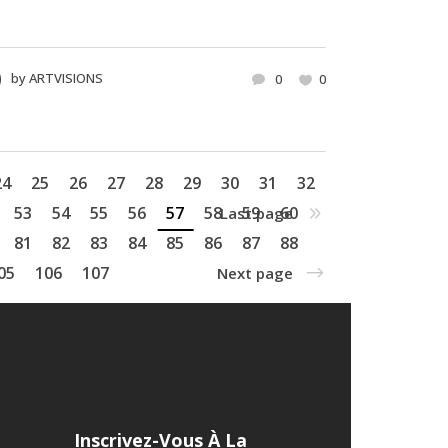
by
ARTVISIONS
0
0
24
25
26
27
28
29
30
31
32
53
54
55
56
57
58
59
60
Last page
81
82
83
84
85
86
87
88
05
106
107
Next page
Inscrivez-Vous À La